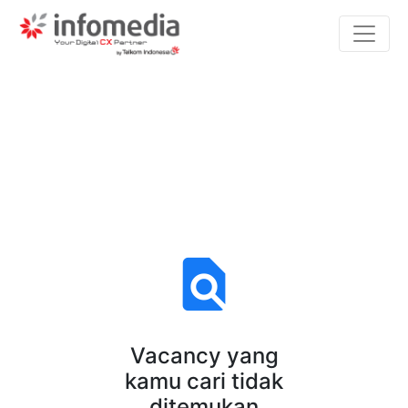
find_in_page
Vacancy yang
kamu cari tidak
ditemukan