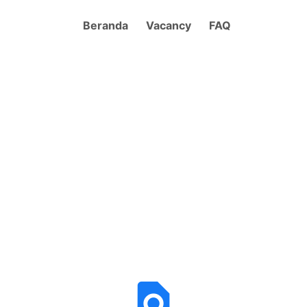
Beranda
Vacancy
FAQ
find_in_page